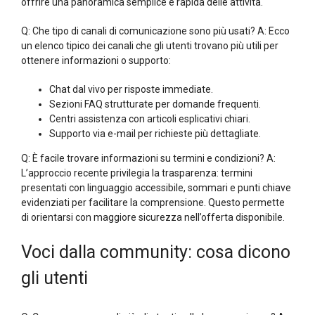
offrire una panoramica semplice e rapida delle attività.
Q: Che tipo di canali di comunicazione sono più usati? A: Ecco
un elenco tipico dei canali che gli utenti trovano più utili per
ottenere informazioni o supporto:
Chat dal vivo per risposte immediate.
Sezioni FAQ strutturate per domande frequenti.
Centri assistenza con articoli esplicativi chiari.
Supporto via e-mail per richieste più dettagliate.
Q: È facile trovare informazioni su termini e condizioni? A:
L’approccio recente privilegia la trasparenza: termini
presentati con linguaggio accessibile, sommari e punti chiave
evidenziati per facilitare la comprensione. Questo permette
di orientarsi con maggiore sicurezza nell’offerta disponibile.
Voci dalla community: cosa dicono
gli utenti