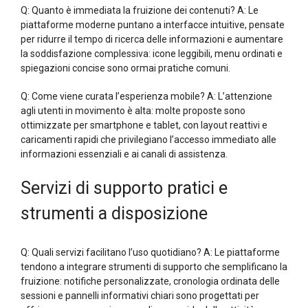
Q: Quanto è immediata la fruizione dei contenuti? A: Le
piattaforme moderne puntano a interfacce intuitive, pensate
per ridurre il tempo di ricerca delle informazioni e aumentare
la soddisfazione complessiva: icone leggibili, menu ordinati e
spiegazioni concise sono ormai pratiche comuni.
Q: Come viene curata l’esperienza mobile? A: L’attenzione
agli utenti in movimento è alta: molte proposte sono
ottimizzate per smartphone e tablet, con layout reattivi e
caricamenti rapidi che privilegiano l’accesso immediato alle
informazioni essenziali e ai canali di assistenza.
Servizi di supporto pratici e
strumenti a disposizione
Q: Quali servizi facilitano l’uso quotidiano? A: Le piattaforme
tendono a integrare strumenti di supporto che semplificano la
fruizione: notifiche personalizzate, cronologia ordinata delle
sessioni e pannelli informativi chiari sono progettati per