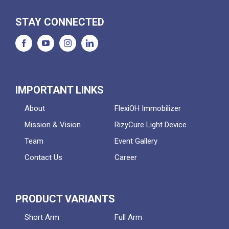
STAY CONNECTED
IMPORTANT LINKS
About
FlexiOH Immobilizer
Mission & Vision
RizyCure Light Device
Team
Event Gallery
Contact Us
Career
PRODUCT VARIANTS
Short Arm
Full Arm