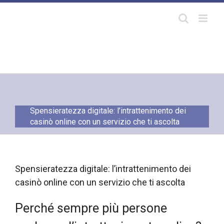
Skip
to
content
Spensieratezza digitale: l’intrattenimento dei
casinò online con un servizio che ti ascolta
Spensieratezza digitale: l’intrattenimento dei
casinò online con un servizio che ti ascolta
Perché sempre più persone