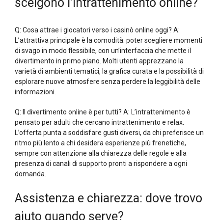
scelgono l’intrattenimento online?
Q: Cosa attrae i giocatori verso i casinò online oggi? A:
L’attrattiva principale è la comodità: poter scegliere momenti
di svago in modo flessibile, con un’interfaccia che mette il
divertimento in primo piano. Molti utenti apprezzano la
varietà di ambienti tematici, la grafica curata e la possibilità di
esplorare nuove atmosfere senza perdere la leggibilità delle
informazioni.
Q: Il divertimento online è per tutti? A: L’intrattenimento è
pensato per adulti che cercano intrattenimento e relax.
L’offerta punta a soddisfare gusti diversi, da chi preferisce un
ritmo più lento a chi desidera esperienze più frenetiche,
sempre con attenzione alla chiarezza delle regole e alla
presenza di canali di supporto pronti a rispondere a ogni
domanda.
Assistenza e chiarezza: dove trovo
aiuto quando serve?